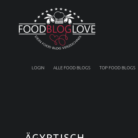
F
O
O
D
B
L
PRIMARY MENU
O
G
LOGIN
ALLE FOOD BLOGS
TOP FOOD BLOGS
L
O
V
E
❤
Food Blog Love | Dein Food Blog Verzeichnis
ÄGYPTISCH