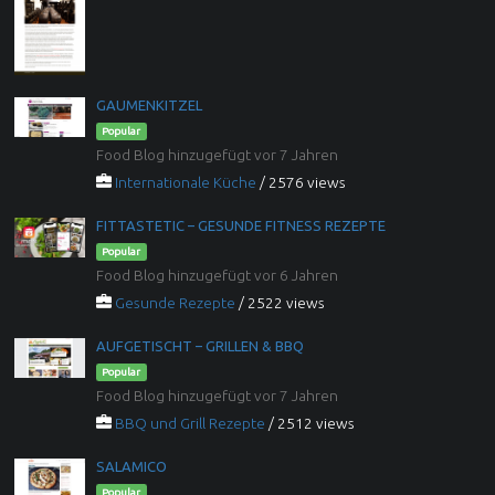
GAUMENKITZEL
Popular
Food Blog hinzugefügt vor 7 Jahren
Internationale Küche
/ 2576 views
FITTASTETIC – GESUNDE FITNESS REZEPTE
Popular
Food Blog hinzugefügt vor 6 Jahren
Gesunde Rezepte
/ 2522 views
AUFGETISCHT – GRILLEN & BBQ
Popular
Food Blog hinzugefügt vor 7 Jahren
BBQ und Grill Rezepte
/ 2512 views
SALAMICO
Popular