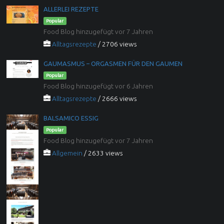
ALLERLEI REZEPTE
Popular
Food Blog hinzugefügt vor 7 Jahren
Alltagsrezepte
/ 2706 views
GAUMASMUS – ORGASMEN FÜR DEN GAUMEN
Popular
Food Blog hinzugefügt vor 6 Jahren
Alltagsrezepte
/ 2666 views
BALSAMICO ESSIG
Popular
Food Blog hinzugefügt vor 7 Jahren
Allgemein
/ 2633 views