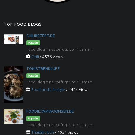
TOP FOOD BLOGS
CHILIREZEPT.DE
Popular
Food Blog hinzugefügt vor 7 Jahren
Chili
/ 4576 views
TONISTRENDLUPE
Popular
Food Blog hinzugefügt vor 7 Jahren
Food und Lifestyle
/ 4464 views
FOODIE.YAMWOONSEN.DE
Popular
Food Blog hinzugefügt vor 7 Jahren
Thailändisch
/ 4054 views