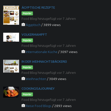
ÄGYPTISCHE REZEPTE
Popular
Food Blog hinzugefügt vor 7 Jahren
Ägyptisch
/ 3899 views
VOLKERMAMPFT
Popular
Food Blog hinzugefügt vor 7 Jahren
Internationale Küche
/ 3097 views
IN DER WEIHNACHTSBÄCKEREI
Popular
Food Blog hinzugefügt vor 7 Jahren
Weihnachten
/ 3049 views
COOKINGISAJOURNEY
Popular
Food Blog hinzugefügt vor 7 Jahren
Reise Food Blogs
/ 2893 views