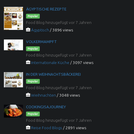
ÄGYPTISCHE REZEPTE
Popular
Food Blog hinzugefügt vor 7 Jahren
Ägyptisch
/ 3896 views
VOLKERMAMPFT
Popular
Food Blog hinzugefügt vor 7 Jahren
Internationale Küche
/ 3097 views
IN DER WEIHNACHTSBÄCKEREI
Popular
Food Blog hinzugefügt vor 7 Jahren
Weihnachten
/ 3048 views
COOKINGISAJOURNEY
Popular
Food Blog hinzugefügt vor 7 Jahren
Reise Food Blogs
/ 2891 views