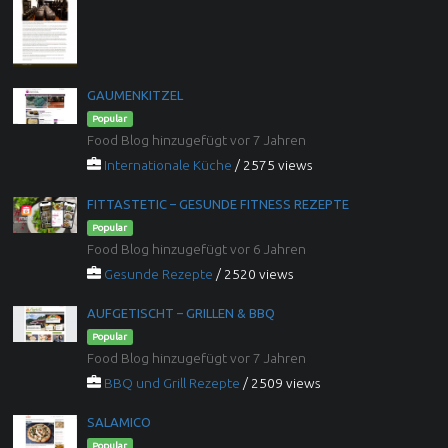
GAUMENKITZEL
Popular
Food Blog hinzugefügt vor 7 Jahren
Internationale Küche
/ 2575 views
FITTASTETIC – GESUNDE FITNESS REZEPTE
Popular
Food Blog hinzugefügt vor 6 Jahren
Gesunde Rezepte
/ 2520 views
AUFGETISCHT – GRILLEN & BBQ
Popular
Food Blog hinzugefügt vor 7 Jahren
BBQ und Grill Rezepte
/ 2509 views
SALAMICO
Popular