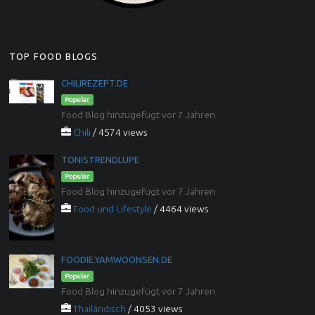
TOP FOOD BLOGS
CHILIREZEPT.DE
Popular
Food Blog hinzugefügt vor 7 Jahren
Chili
/ 4574 views
TONISTRENDLUPE
Popular
Food Blog hinzugefügt vor 7 Jahren
Food und Lifestyle
/ 4464 views
FOODIE.YAMWOONSEN.DE
Popular
Food Blog hinzugefügt vor 7 Jahren
Thailändisch
/ 4053 views