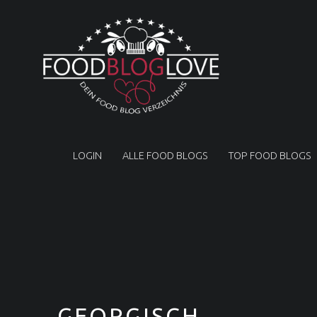
F
O
O
D
B
L
PRIMARY MENU
O
G
LOGIN
ALLE FOOD BLOGS
TOP FOOD BLOGS
L
O
V
E
❤
Food Blog Love | Dein Food Blog Verzeichnis
GEORGISCH