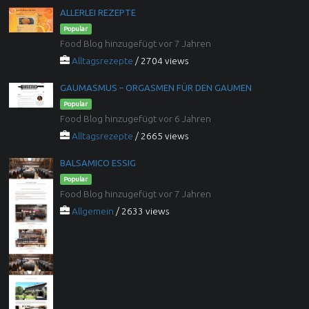
ALLERLEI REZEPTE
Popular
Food Blog hinzugefügt vor 7 Jahren
Alltagsrezepte
/ 2704 views
GAUMASMUS – ORGASMEN FÜR DEN GAUMEN
Popular
Food Blog hinzugefügt vor 6 Jahren
Alltagsrezepte
/ 2665 views
BALSAMICO ESSIG
Popular
Food Blog hinzugefügt vor 7 Jahren
Allgemein
/ 2633 views