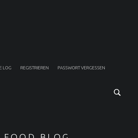
E LOG
REGISTRIEREN
PASSWORT VERGESSEN
Sear
SIDEBAR
FOOD BLOG