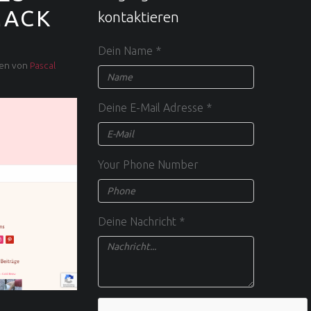
MACK
kontaktieren
Dein Name
*
ren von
Pascal
Deine E-Mail Adresse
*
Your Phone Number
Deine Nachricht
*