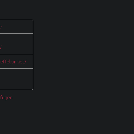
e
/
effeljunkies/
ufügen