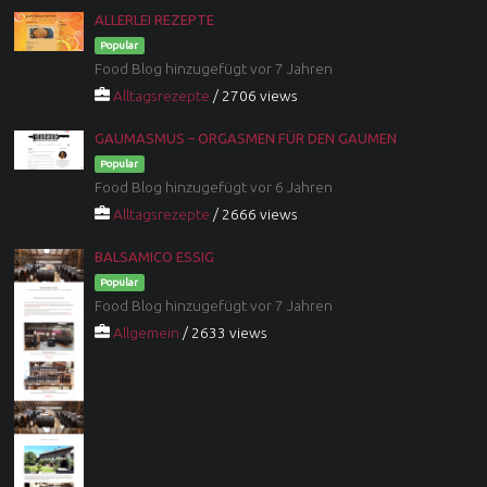
ALLERLEI REZEPTE
Popular
Food Blog hinzugefügt vor 7 Jahren
Alltagsrezepte
/ 2706 views
GAUMASMUS – ORGASMEN FÜR DEN GAUMEN
Popular
Food Blog hinzugefügt vor 6 Jahren
Alltagsrezepte
/ 2666 views
BALSAMICO ESSIG
Popular
Food Blog hinzugefügt vor 7 Jahren
Allgemein
/ 2633 views