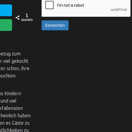
1
SHARES
Einreichen
 Bezug zum
 viel gekocht
er schon, ihre
ekochten
ns Kindern
und viel
efallensten
heinlich haben
en es Gäste zu
lichkeiten zu