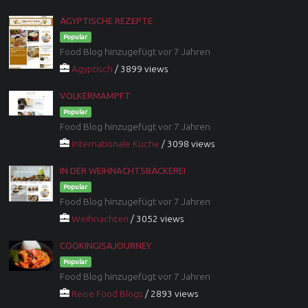
ÄGYPTISCHE REZEPTE
Popular
Food Blog hinzugefügt vor 7 Jahren
Ägyptisch
/ 3899 views
VOLKERMAMPFT
Popular
Food Blog hinzugefügt vor 7 Jahren
Internationale Küche
/ 3098 views
IN DER WEIHNACHTSBÄCKEREI
Popular
Food Blog hinzugefügt vor 7 Jahren
Weihnachten
/ 3052 views
COOKINGISAJOURNEY
Popular
Food Blog hinzugefügt vor 7 Jahren
Reise Food Blogs
/ 2893 views