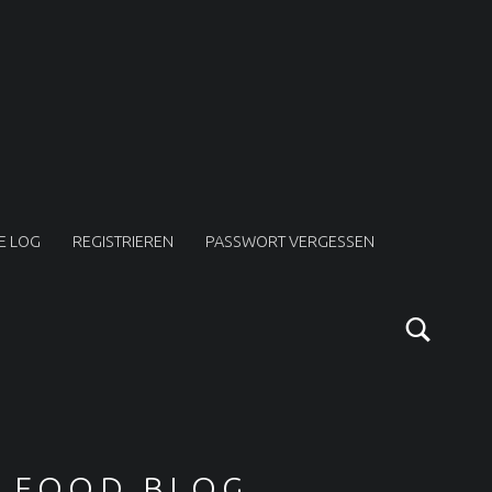
E LOG
REGISTRIEREN
PASSWORT VERGESSEN
Sear
SIDEBAR
FOOD BLOG