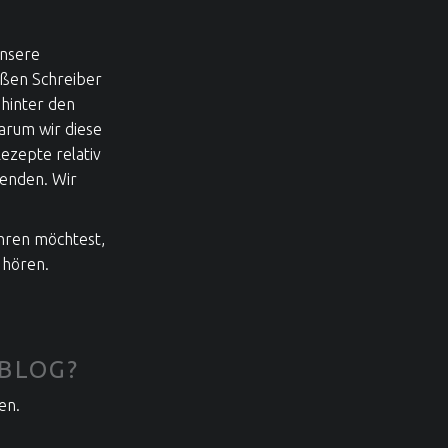
unsere
oßen Schreiber
 hinter den
warum wir diese
ezepte relativ
wenden. Wir
hren möchtest,
 hören.
 BLOG?
en.