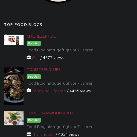
TOP FOOD BLOGS
CHILIREZEPT.DE
Popular
Food Blog hinzugefügt vor 7 Jahren
Chili
/ 4577 views
TONISTRENDLUPE
Popular
Food Blog hinzugefügt vor 7 Jahren
Food und Lifestyle
/ 4465 views
FOODIE.YAMWOONSEN.DE
Popular
Food Blog hinzugefügt vor 7 Jahren
Thailändisch
/ 4054 views