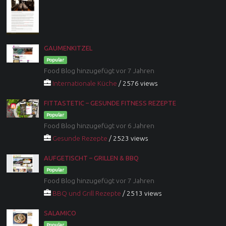
GAUMENKITZEL
Popular
Food Blog hinzugefügt vor 7 Jahren
Internationale Küche
/ 2576 views
FITTASTETIC – GESUNDE FITNESS REZEPTE
Popular
Food Blog hinzugefügt vor 6 Jahren
Gesunde Rezepte
/ 2523 views
AUFGETISCHT – GRILLEN & BBQ
Popular
Food Blog hinzugefügt vor 7 Jahren
BBQ und Grill Rezepte
/ 2513 views
SALAMICO
Popular