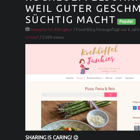
WEIL GUTER GESCH
SÜCHTIG MACHT
Popular
Rezepte für Allergiker
/ Food Blog hinzugefügt vor 6 Jah
Schöpf
/ 2369 views
SHARING IS CARING! 😉