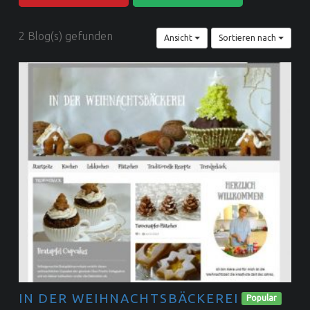
Food Blog Love | Dein Food Blog Verzeichnis
2 Blog(s) gefunden
Ansicht
Sortieren nach
IN DER WEIHNACHTSBÄCKEREI
Popular