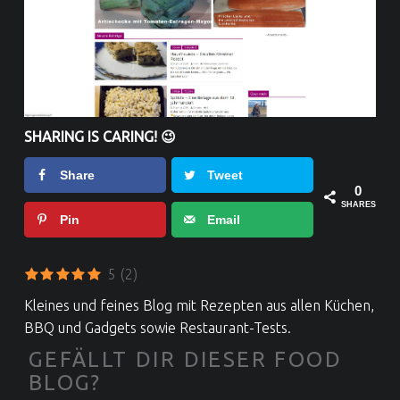
Food Blog Love | Dein Food Blog Verzeichnis
SHARING IS CARING! 😉
Share
Tweet
0
SHARES
Pin
Email
5
(2)
Kleines und feines Blog mit Rezepten aus allen Küchen,
BBQ und Gadgets sowie Restaurant-Tests.
GEFÄLLT DIR DIESER FOOD
BLOG?