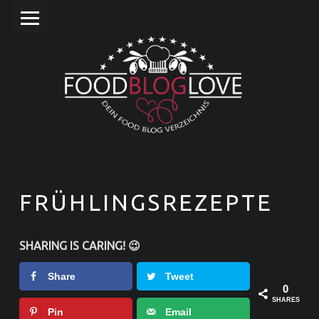
PRIMARY MENU
F
O
O
D
B
L
O
G
L
FRÜHLINGSREZEPTE
O
V
SHARING IS CARING! 😉
E
Share
Tweet
❤
0
SHARES
Pin
Email