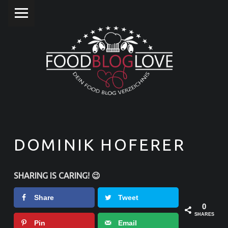
PRIMARY MENU
F
O
O
D
B
L
O
G
L
DOMINIK HOFERER
O
V
SHARING IS CARING! 😉
E
Share
Tweet
❤
0
SHARES
Pin
Email